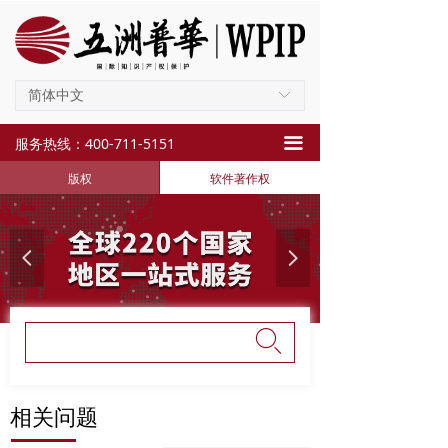
首页
商标服务
简体中文
ꀅ
专利服务
服务热线：400-711-5151
끀
版权服务
版权
软件著作权
法律服务
知识产权运营
넳
넲
项目申报
关于我们
ꄙ
끠
新闻资讯
相关问题