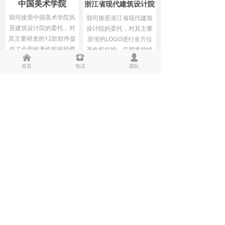
中国美术学院
浙江省现代建筑设计院
我司接受中国美术学院风
我司接受浙江省现代建筑
景建筑设计院的委托，对
设计院的委托，对其主要
其主要研发的12款软件提
宣传的LOGO进行全方位
供了全面的著作权保护壁
著作权保护，后期将持续
낀
뀰
넙
垒，后续我司也将继续提
为其提供专业的申请和维
首页
电话
团队
供全方位的知识产权法律
权服务。
服务。
业务流程
多种需求多种供应，定制服务品质保证
材料准备
提交申请
版权局审查
公告
下证
申请材料：