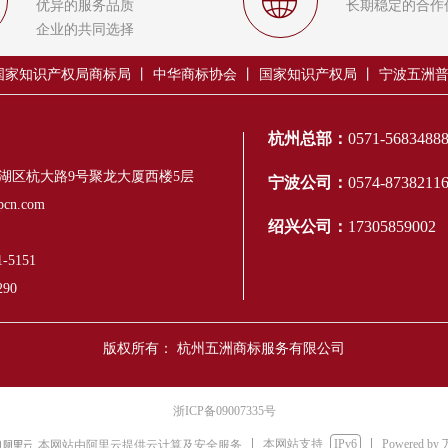
ꄓ
优异的服务品质
长期稳定的合作
企业的共同选择
国家知识产权局商标局
丨
中华商标协会
丨
国家知识产权局
丨 宁波五洲
杭州总部：
0571-5683488
湖区杭大路9号聚龙大厦西楼5层
宁波公司：
0574-8738211
cn.com
绍兴公司：
17305859002
-5151
290
版权所有：
杭州五洲商标服务有限公司
浙ICP备09007335号
本网站支持
IPv6
Powered by
本网站由阿里云提供云计算及安全服务