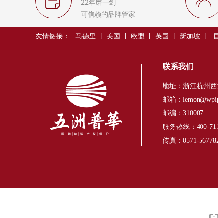
ꂓ
ꁘ
22年磨一剑
可信赖的品牌管家
友情链接：
马德里
丨
美国
丨
欧盟
丨
英国
丨
新加坡
丨
联系我们
地址：浙江杭州西
邮箱：lemon@wpip
邮编：310007
服务热线：400-711
传真：0571-56778